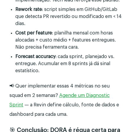
implementação. Tech lead reforça esse padrão.
Rework rate
: script simples em GitHub/GitLab
que detecta PR revertido ou modificado em < 14
dias.
Cost per feature
: planilha mensal com horas
alocadas + custo médio + features entregues.
Não precisa ferramenta cara.
Forecast accuracy
: cada sprint, planejado vs.
entregue. Acumular em 8 sprints já dá sinal
estatístico.
📢 Quer implementar essas 4 métricas no seu
squad em 2 semanas?
Agende um Diagnostic
Sprint
— a Revin define cálculo, fonte de dados e
dashboard para cada uma.
🎯 Conclusão: DORA é régua certa para