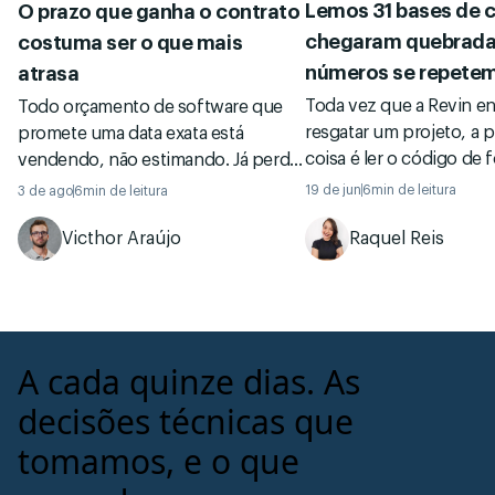
Lemos 31 bases de 
O prazo que ganha o contrato
chegaram quebrada
costuma ser o que mais
números se repetem
atrasa
Toda vez que a Revin en
Todo orçamento de software que
resgatar um projeto, a p
promete uma data exata está
coisa é ler o código de 
vendendo, não estimando. Já perdi
dentro. Juntei o que e
contrato por dar o número honesto
19 de jun
6
min de leitura
3 de ago
6
min de leitura
em 31 dessas leituras no
e vi o barato chegar mais tarde e
Victhor Araújo
Raquel Reis
meses: cobertura de tes
pela metade. Por que o menor
segredo exposto, quem
prazo quase sempre é o que mais
quê. A amostra é torta 
atrasa, e o que olhar antes de
e talvez por isso seja útil
assinar.
A cada quinze dias. As
decisões técnicas que
tomamos, e o que